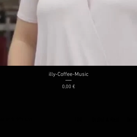
Vista rapida
illy-Coffee-Music
Prezzo
0,00 €
ted with
Wix.com
FAQ
Ordini & Resi
Term